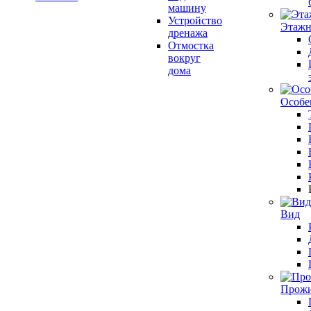
машину
Устройство
Этажн
дренажа
Отмостка
вокруг
дома
Особе
Вид
Прожи