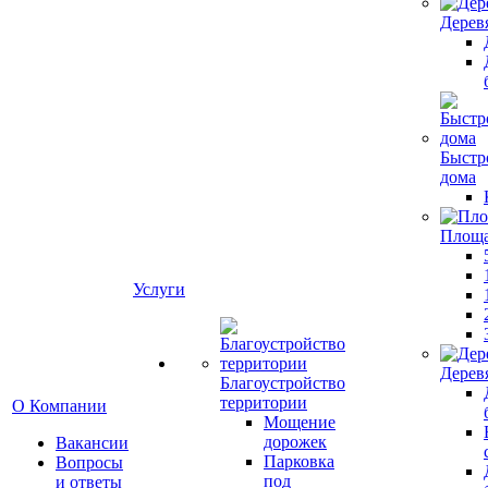
Дерев
Быстр
дома
Площ
Услуги
Дерев
Благоустройство
территории
О Компании
Мощение
дорожек
Вакансии
Парковка
Вопросы
под
и ответы