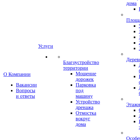
дома
Площ
Услуги
Дерев
Благоустройство
территории
Мощение
О Компании
дорожек
Вакансии
Парковка
Вопросы
под
и ответы
машину
Устройство
Этажн
дренажа
Отмостка
вокруг
дома
Особе