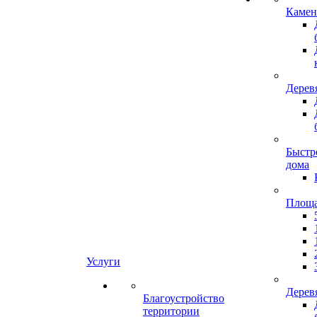
Камен
Дерев
Быстр
дома
Площ
Услуги
Дерев
Благоустройство
территории