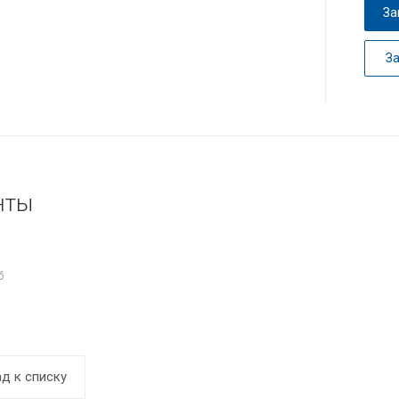
За
З
нты
б
д к списку