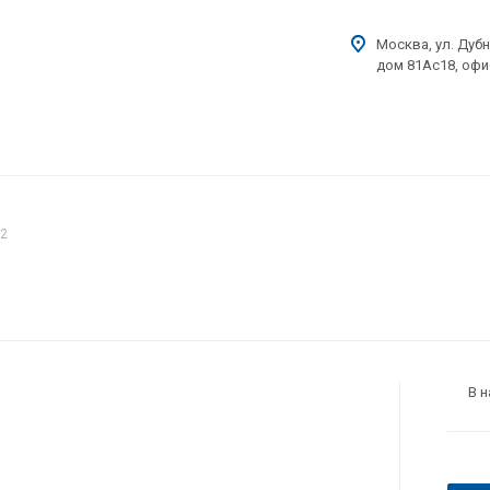
Москва, ул. Дубн
дом 81Ас18, офи
32
В 