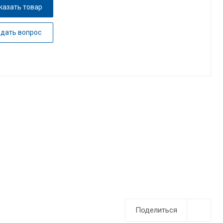
казать товар
адать вопрос
Поделиться