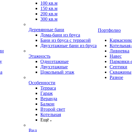
100 кв.м
150 кв.м
200 кв.м
300 кв.м
Деревянные бани
Портфолио
Дома-бани из бруса
Бани из бруса с террасой
Каркасник
Двухэтажные бани из бруса
Котельная
ии
Ливневка
Этажность
Навес
у
Одноэтажные
Парковки-
Двухэтажные
Септики
ма
Цокольный этаж
Скважины
Разное
Особенности
Терраса
Гараж
Веранда
Балкон
Второй свет
Котельная
Ещё
Вид