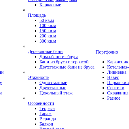
Каркасные
Площадь
50 кв.м
100 кв.м
150 кв.м
200 кв.м
300 кв.м
Деревянные бани
Портфолио
Дома-бани из бруса
Бани из бруса с террасой
Каркасник
Двухэтажные бани из бруса
Котельная
ии
Ливневка
Этажность
Навес
у
Одноэтажные
Парковки-
Двухэтажные
Септики
ма
Цокольный этаж
Скважины
Разное
Особенности
Терраса
Гараж
Веранда
Балкон