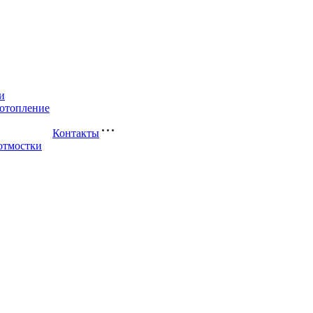
и
-отопление
Контакты
отмостки