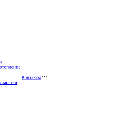
и
-отопление
Контакты
отмостки